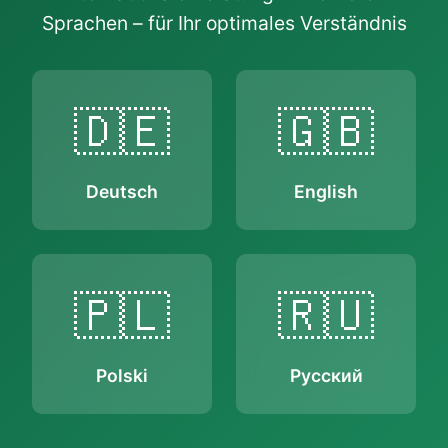
Sprachen – für Ihr optimales Verständnis
🇩🇪
🇬🇧
Deutsch
English
🇵🇱
🇷🇺
Polski
Русский